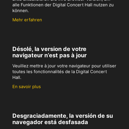
alle Funktionen der Digital Concert Hall nutzen zu
können.
Mehr erfahren
Désolé, la version de votre
navigateur n’est pas à jour
Veuillez mettre à jour votre navigateur pour utiliser
toutes les fonctionnalités de la Digital Concert
Hall.
En savoir plus
Desgraciadamente, la versión de su
navegador está desfasada