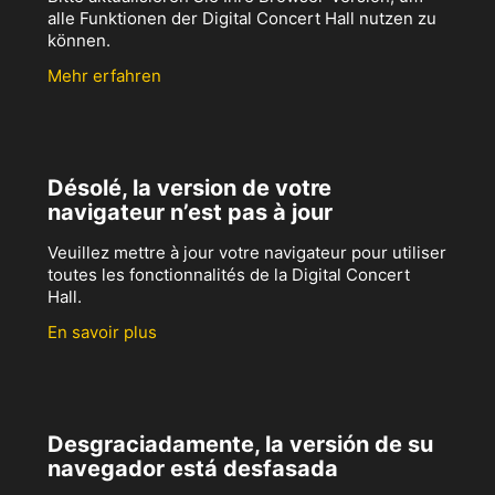
alle Funktionen der Digital Concert Hall nutzen zu
können.
Mehr erfahren
Désolé, la version de votre
navigateur n’est pas à jour
Veuillez mettre à jour votre navigateur pour utiliser
toutes les fonctionnalités de la Digital Concert
Hall.
En savoir plus
Desgraciadamente, la versión de su
navegador está desfasada