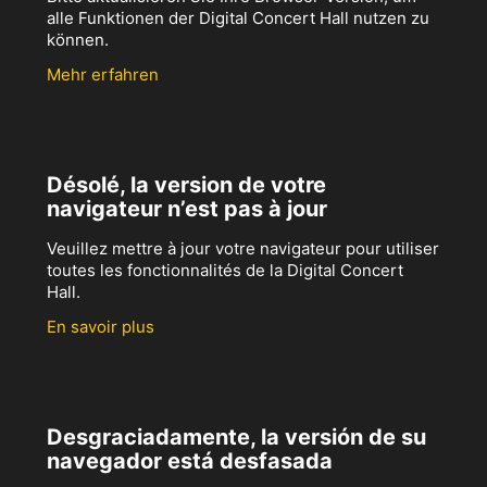
alle Funktionen der Digital Concert Hall nutzen zu
können.
Mehr erfahren
Désolé, la version de votre
navigateur n’est pas à jour
Veuillez mettre à jour votre navigateur pour utiliser
toutes les fonctionnalités de la Digital Concert
Hall.
En savoir plus
Desgraciadamente, la versión de su
navegador está desfasada