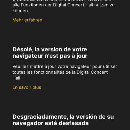
alle Funktionen der Digital Concert Hall nutzen zu
können.
Mehr erfahren
Désolé, la version de votre
navigateur n’est pas à jour
Veuillez mettre à jour votre navigateur pour utiliser
toutes les fonctionnalités de la Digital Concert
Hall.
En savoir plus
Desgraciadamente, la versión de su
navegador está desfasada