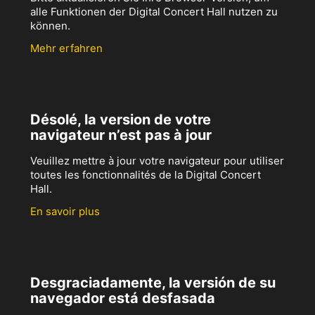
alle Funktionen der Digital Concert Hall nutzen zu
können.
Mehr erfahren
Désolé, la version de votre
navigateur n’est pas à jour
Veuillez mettre à jour votre navigateur pour utiliser
toutes les fonctionnalités de la Digital Concert
Hall.
En savoir plus
Desgraciadamente, la versión de su
navegador está desfasada