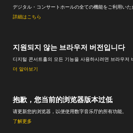
デジタル・コンサートホールの全ての機能をご利用いた
詳細はこちら
지원되지 않는 브라우저 버전입니다
디지털 콘서트홀의 모든 기능을 사용하시려면 브라우저 
더 알아보기
抱歉，您当前的浏览器版本过低
请更新您的浏览器，以便使用数字音乐厅的所有功能。
了解更多