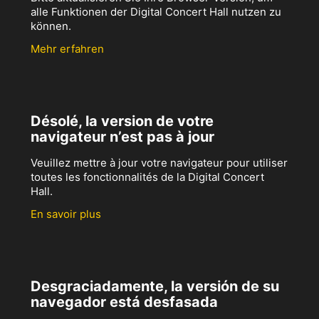
alle Funktionen der Digital Concert Hall nutzen zu
können.
Mehr erfahren
Désolé, la version de votre
navigateur n’est pas à jour
Veuillez mettre à jour votre navigateur pour utiliser
toutes les fonctionnalités de la Digital Concert
Hall.
En savoir plus
Desgraciadamente, la versión de su
navegador está desfasada