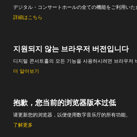
デジタル・コンサートホールの全ての機能をご利用いた
詳細はこちら
지원되지 않는 브라우저 버전입니다
디지털 콘서트홀의 모든 기능을 사용하시려면 브라우저 
더 알아보기
抱歉，您当前的浏览器版本过低
请更新您的浏览器，以便使用数字音乐厅的所有功能。
了解更多