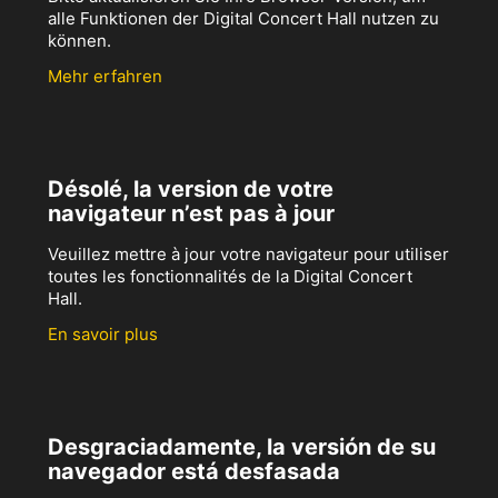
alle Funktionen der Digital Concert Hall nutzen zu
können.
Mehr erfahren
Désolé, la version de votre
navigateur n’est pas à jour
Veuillez mettre à jour votre navigateur pour utiliser
toutes les fonctionnalités de la Digital Concert
Hall.
En savoir plus
Desgraciadamente, la versión de su
navegador está desfasada