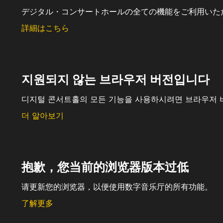
デジタル・コンサートホールの全ての機能をご利用いた
詳細はこちら
지원되지 않는 브라우저 버전입니다
디지털 콘서트홀의 모든 기능을 사용하시려면 브라우저 
더 알아보기
抱歉，您当前的浏览器版本过低
请更新您的浏览器，以便使用数字音乐厅的所有功能。
了解更多