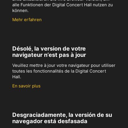
alle Funktionen der Digital Concert Hall nutzen zu
können.
Mehr erfahren
Désolé, la version de votre
navigateur n’est pas à jour
Veuillez mettre à jour votre navigateur pour utiliser
toutes les fonctionnalités de la Digital Concert
Hall.
En savoir plus
Desgraciadamente, la versión de su
navegador está desfasada