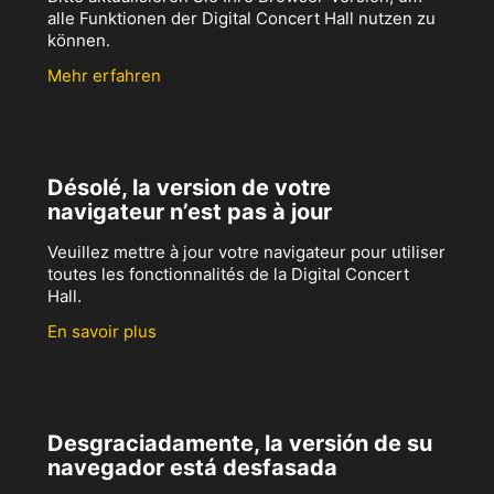
alle Funktionen der Digital Concert Hall nutzen zu
können.
Mehr erfahren
Désolé, la version de votre
navigateur n’est pas à jour
Veuillez mettre à jour votre navigateur pour utiliser
toutes les fonctionnalités de la Digital Concert
Hall.
En savoir plus
Desgraciadamente, la versión de su
navegador está desfasada