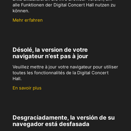
alle Funktionen der Digital Concert Hall nutzen zu
können.
Mehr erfahren
Désolé, la version de votre
navigateur n’est pas à jour
Veuillez mettre à jour votre navigateur pour utiliser
toutes les fonctionnalités de la Digital Concert
Hall.
En savoir plus
Desgraciadamente, la versión de su
navegador está desfasada