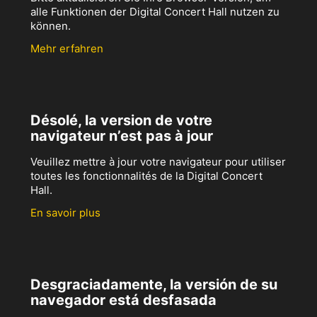
alle Funktionen der Digital Concert Hall nutzen zu
können.
Mehr erfahren
Désolé, la version de votre
navigateur n’est pas à jour
Veuillez mettre à jour votre navigateur pour utiliser
toutes les fonctionnalités de la Digital Concert
Hall.
En savoir plus
Desgraciadamente, la versión de su
navegador está desfasada