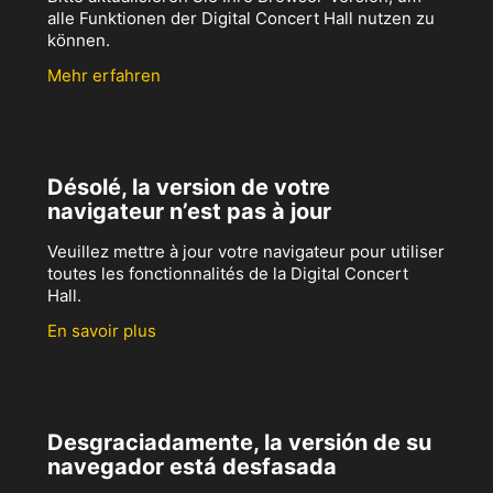
alle Funktionen der Digital Concert Hall nutzen zu
können.
Mehr erfahren
Désolé, la version de votre
navigateur n’est pas à jour
Veuillez mettre à jour votre navigateur pour utiliser
toutes les fonctionnalités de la Digital Concert
Hall.
En savoir plus
Desgraciadamente, la versión de su
navegador está desfasada