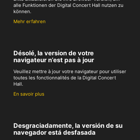
alle Funktionen der Digital Concert Hall nutzen zu
können.
Mehr erfahren
Désolé, la version de votre
navigateur n’est pas à jour
Veuillez mettre à jour votre navigateur pour utiliser
toutes les fonctionnalités de la Digital Concert
Hall.
En savoir plus
Desgraciadamente, la versión de su
navegador está desfasada