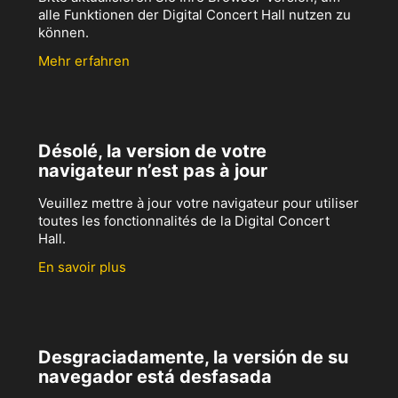
alle Funktionen der Digital Concert Hall nutzen zu
können.
Mehr erfahren
Désolé, la version de votre
navigateur n’est pas à jour
Veuillez mettre à jour votre navigateur pour utiliser
toutes les fonctionnalités de la Digital Concert
Hall.
En savoir plus
Desgraciadamente, la versión de su
navegador está desfasada