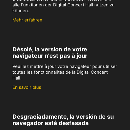
alle Funktionen der Digital Concert Hall nutzen zu
können.
Mehr erfahren
Désolé, la version de votre
navigateur n’est pas à jour
Veuillez mettre à jour votre navigateur pour utiliser
toutes les fonctionnalités de la Digital Concert
Hall.
En savoir plus
Desgraciadamente, la versión de su
navegador está desfasada