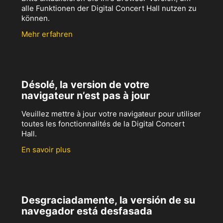
alle Funktionen der Digital Concert Hall nutzen zu
können.
Mehr erfahren
Désolé, la version de votre
navigateur n’est pas à jour
Veuillez mettre à jour votre navigateur pour utiliser
toutes les fonctionnalités de la Digital Concert
Hall.
En savoir plus
Desgraciadamente, la versión de su
navegador está desfasada