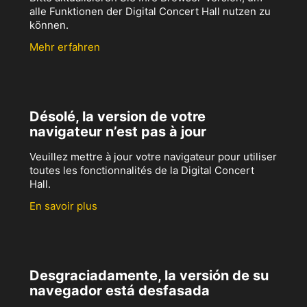
alle Funktionen der Digital Concert Hall nutzen zu
können.
Mehr erfahren
Désolé, la version de votre
navigateur n’est pas à jour
Veuillez mettre à jour votre navigateur pour utiliser
toutes les fonctionnalités de la Digital Concert
Hall.
En savoir plus
Desgraciadamente, la versión de su
navegador está desfasada