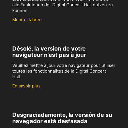
alle Funktionen der Digital Concert Hall nutzen zu
können.
Mehr erfahren
Désolé, la version de votre
navigateur n’est pas à jour
Veuillez mettre à jour votre navigateur pour utiliser
toutes les fonctionnalités de la Digital Concert
Hall.
En savoir plus
Desgraciadamente, la versión de su
navegador está desfasada