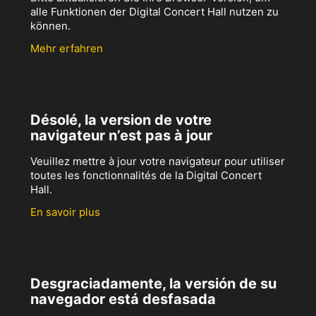
alle Funktionen der Digital Concert Hall nutzen zu
können.
Mehr erfahren
Désolé, la version de votre
navigateur n’est pas à jour
Veuillez mettre à jour votre navigateur pour utiliser
toutes les fonctionnalités de la Digital Concert
Hall.
En savoir plus
Desgraciadamente, la versión de su
navegador está desfasada