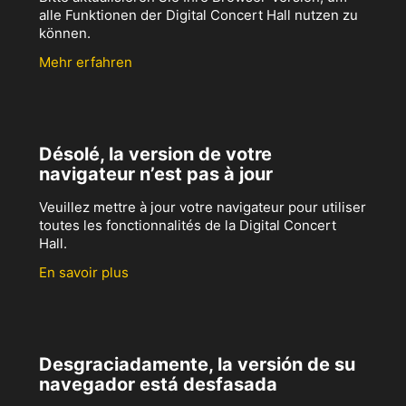
alle Funktionen der Digital Concert Hall nutzen zu
können.
Mehr erfahren
Désolé, la version de votre
navigateur n’est pas à jour
Veuillez mettre à jour votre navigateur pour utiliser
toutes les fonctionnalités de la Digital Concert
Hall.
En savoir plus
Desgraciadamente, la versión de su
navegador está desfasada