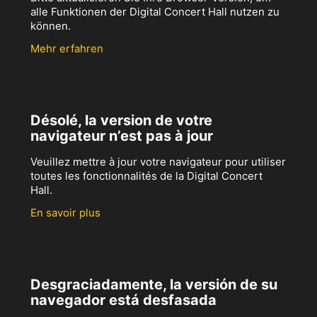
alle Funktionen der Digital Concert Hall nutzen zu
können.
Mehr erfahren
Désolé, la version de votre
navigateur n’est pas à jour
Veuillez mettre à jour votre navigateur pour utiliser
toutes les fonctionnalités de la Digital Concert
Hall.
En savoir plus
Desgraciadamente, la versión de su
navegador está desfasada