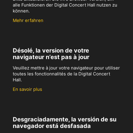
alle Funktionen der Digital Concert Hall nutzen zu
können.
Mehr erfahren
Désolé, la version de votre
navigateur n’est pas à jour
Veuillez mettre à jour votre navigateur pour utiliser
toutes les fonctionnalités de la Digital Concert
Hall.
En savoir plus
Desgraciadamente, la versión de su
navegador está desfasada