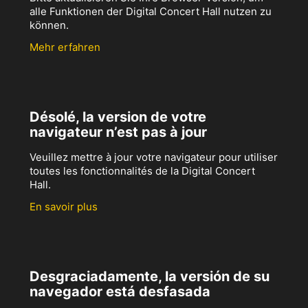
alle Funktionen der Digital Concert Hall nutzen zu
können.
Mehr erfahren
Désolé, la version de votre
navigateur n’est pas à jour
Veuillez mettre à jour votre navigateur pour utiliser
toutes les fonctionnalités de la Digital Concert
Hall.
En savoir plus
Desgraciadamente, la versión de su
navegador está desfasada