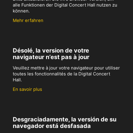
alle Funktionen der Digital Concert Hall nutzen zu
können.
Mehr erfahren
Désolé, la version de votre
navigateur n’est pas à jour
Veuillez mettre à jour votre navigateur pour utiliser
toutes les fonctionnalités de la Digital Concert
Hall.
En savoir plus
Desgraciadamente, la versión de su
navegador está desfasada