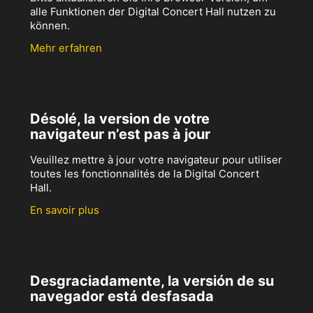
alle Funktionen der Digital Concert Hall nutzen zu
können.
Mehr erfahren
Désolé, la version de votre
navigateur n’est pas à jour
Veuillez mettre à jour votre navigateur pour utiliser
toutes les fonctionnalités de la Digital Concert
Hall.
En savoir plus
Desgraciadamente, la versión de su
navegador está desfasada