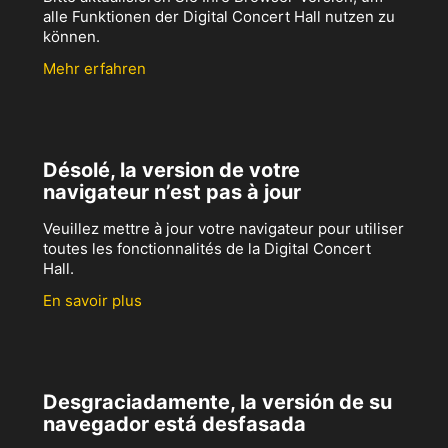
alle Funktionen der Digital Concert Hall nutzen zu
können.
Mehr erfahren
Désolé, la version de votre
navigateur n’est pas à jour
Veuillez mettre à jour votre navigateur pour utiliser
toutes les fonctionnalités de la Digital Concert
Hall.
En savoir plus
Desgraciadamente, la versión de su
navegador está desfasada