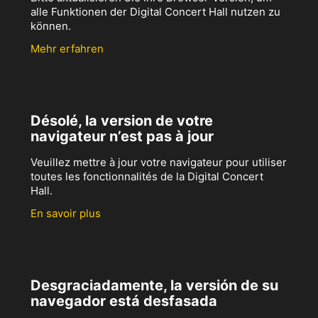
alle Funktionen der Digital Concert Hall nutzen zu
können.
Mehr erfahren
Désolé, la version de votre
navigateur n’est pas à jour
Veuillez mettre à jour votre navigateur pour utiliser
toutes les fonctionnalités de la Digital Concert
Hall.
En savoir plus
Desgraciadamente, la versión de su
navegador está desfasada