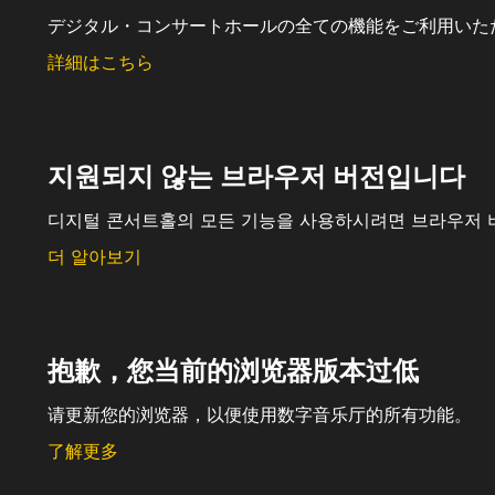
デジタル・コンサートホールの全ての機能をご利用いた
詳細はこちら
지원되지 않는 브라우저 버전입니다
디지털 콘서트홀의 모든 기능을 사용하시려면 브라우저 
더 알아보기
抱歉，您当前的浏览器版本过低
请更新您的浏览器，以便使用数字音乐厅的所有功能。
了解更多