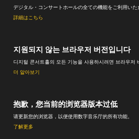
デジタル・コンサートホールの全ての機能をご利用いた
詳細はこちら
지원되지 않는 브라우저 버전입니다
디지털 콘서트홀의 모든 기능을 사용하시려면 브라우저 
더 알아보기
抱歉，您当前的浏览器版本过低
请更新您的浏览器，以便使用数字音乐厅的所有功能。
了解更多