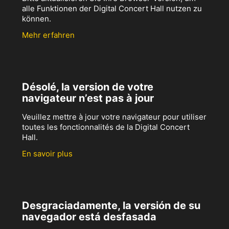
alle Funktionen der Digital Concert Hall nutzen zu
können.
Mehr erfahren
Désolé, la version de votre
navigateur n’est pas à jour
Veuillez mettre à jour votre navigateur pour utiliser
toutes les fonctionnalités de la Digital Concert
Hall.
En savoir plus
Desgraciadamente, la versión de su
navegador está desfasada