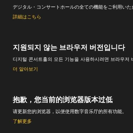
デジタル・コンサートホールの全ての機能をご利用いた
詳細はこちら
지원되지 않는 브라우저 버전입니다
디지털 콘서트홀의 모든 기능을 사용하시려면 브라우저 
더 알아보기
抱歉，您当前的浏览器版本过低
请更新您的浏览器，以便使用数字音乐厅的所有功能。
了解更多