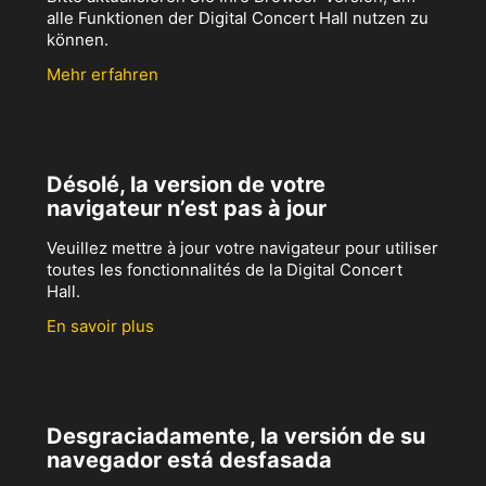
alle Funktionen der Digital Concert Hall nutzen zu
können.
Mehr erfahren
Désolé, la version de votre
navigateur n’est pas à jour
Veuillez mettre à jour votre navigateur pour utiliser
toutes les fonctionnalités de la Digital Concert
Hall.
En savoir plus
Desgraciadamente, la versión de su
navegador está desfasada