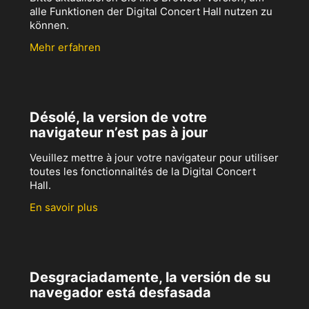
alle Funktionen der Digital Concert Hall nutzen zu
können.
Mehr erfahren
Désolé, la version de votre
navigateur n’est pas à jour
Veuillez mettre à jour votre navigateur pour utiliser
toutes les fonctionnalités de la Digital Concert
Hall.
En savoir plus
Desgraciadamente, la versión de su
navegador está desfasada