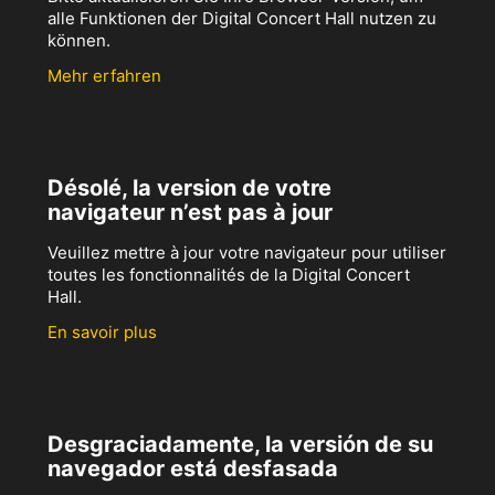
alle Funktionen der Digital Concert Hall nutzen zu
können.
Mehr erfahren
Désolé, la version de votre
navigateur n’est pas à jour
Veuillez mettre à jour votre navigateur pour utiliser
toutes les fonctionnalités de la Digital Concert
Hall.
En savoir plus
Desgraciadamente, la versión de su
navegador está desfasada