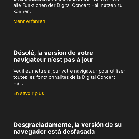
alle Funktionen der Digital Concert Hall nutzen zu
können.
Mehr erfahren
Désolé, la version de votre
navigateur n’est pas à jour
Veuillez mettre à jour votre navigateur pour utiliser
toutes les fonctionnalités de la Digital Concert
Hall.
En savoir plus
Desgraciadamente, la versión de su
navegador está desfasada