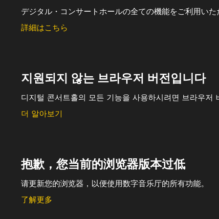
デジタル・コンサートホールの全ての機能をご利用いた
詳細はこちら
지원되지 않는 브라우저 버전입니다
디지털 콘서트홀의 모든 기능을 사용하시려면 브라우저 
더 알아보기
抱歉，您当前的浏览器版本过低
请更新您的浏览器，以便使用数字音乐厅的所有功能。
了解更多