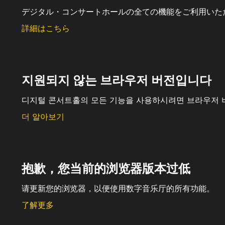
デジタル・コンサートホールの全ての機能をご利用いた
詳細はこちら
지원되지 않는 브라우저 버전입니다
디지털 콘서트홀의 모든 기능을 사용하시려면 브라우저 
더 알아보기
抱歉，您当前的浏览器版本过低
请更新您的浏览器，以便使用数字音乐厅的所有功能。
了解更多