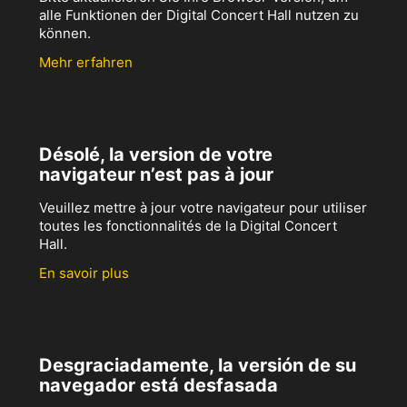
alle Funktionen der Digital Concert Hall nutzen zu
können.
Mehr erfahren
Désolé, la version de votre
navigateur n’est pas à jour
Veuillez mettre à jour votre navigateur pour utiliser
toutes les fonctionnalités de la Digital Concert
Hall.
En savoir plus
Desgraciadamente, la versión de su
navegador está desfasada