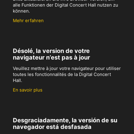
alle Funktionen der Digital Concert Hall nutzen zu
können.
Mehr erfahren
Désolé, la version de votre
navigateur n’est pas à jour
Veuillez mettre à jour votre navigateur pour utiliser
toutes les fonctionnalités de la Digital Concert
Hall.
En savoir plus
Desgraciadamente, la versión de su
navegador está desfasada