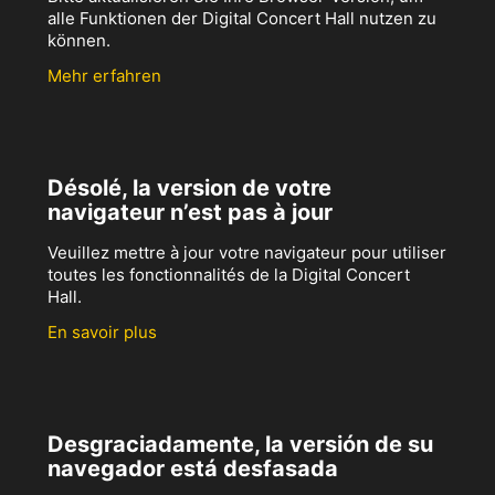
alle Funktionen der Digital Concert Hall nutzen zu
können.
Mehr erfahren
Désolé, la version de votre
navigateur n’est pas à jour
Veuillez mettre à jour votre navigateur pour utiliser
toutes les fonctionnalités de la Digital Concert
Hall.
En savoir plus
Desgraciadamente, la versión de su
navegador está desfasada