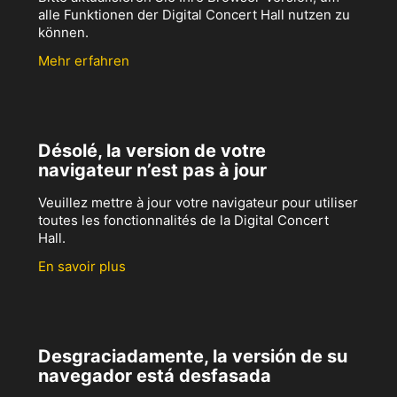
alle Funktionen der Digital Concert Hall nutzen zu
können.
Mehr erfahren
Désolé, la version de votre
navigateur n’est pas à jour
Veuillez mettre à jour votre navigateur pour utiliser
toutes les fonctionnalités de la Digital Concert
Hall.
En savoir plus
Desgraciadamente, la versión de su
navegador está desfasada