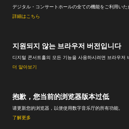
デジタル・コンサートホールの全ての機能をご利用いた
詳細はこちら
지원되지 않는 브라우저 버전입니다
디지털 콘서트홀의 모든 기능을 사용하시려면 브라우저 
더 알아보기
抱歉，您当前的浏览器版本过低
请更新您的浏览器，以便使用数字音乐厅的所有功能。
了解更多