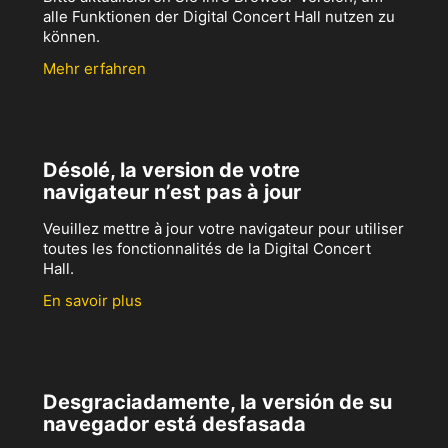
alle Funktionen der Digital Concert Hall nutzen zu
können.
Mehr erfahren
Désolé, la version de votre
navigateur n’est pas à jour
Veuillez mettre à jour votre navigateur pour utiliser
toutes les fonctionnalités de la Digital Concert
Hall.
En savoir plus
Desgraciadamente, la versión de su
navegador está desfasada