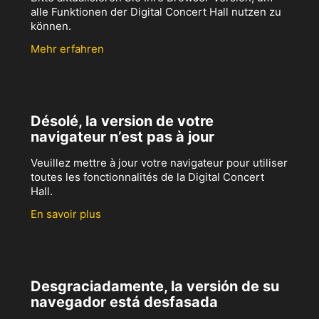
alle Funktionen der Digital Concert Hall nutzen zu
können.
Mehr erfahren
Désolé, la version de votre
navigateur n’est pas à jour
Veuillez mettre à jour votre navigateur pour utiliser
toutes les fonctionnalités de la Digital Concert
Hall.
En savoir plus
Desgraciadamente, la versión de su
navegador está desfasada