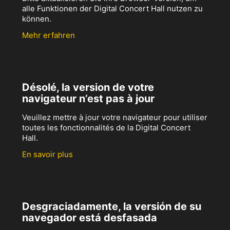
alle Funktionen der Digital Concert Hall nutzen zu
können.
Mehr erfahren
Désolé, la version de votre
navigateur n’est pas à jour
Veuillez mettre à jour votre navigateur pour utiliser
toutes les fonctionnalités de la Digital Concert
Hall.
En savoir plus
Desgraciadamente, la versión de su
navegador está desfasada