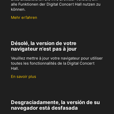
alle Funktionen der Digital Concert Hall nutzen zu
können.
Mehr erfahren
Désolé, la version de votre
navigateur n’est pas à jour
Veuillez mettre à jour votre navigateur pour utiliser
toutes les fonctionnalités de la Digital Concert
Hall.
En savoir plus
Desgraciadamente, la versión de su
navegador está desfasada