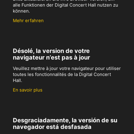
alle Funktionen der Digital Concert Hall nutzen zu
können.
Mehr erfahren
Désolé, la version de votre
navigateur n’est pas à jour
Veuillez mettre à jour votre navigateur pour utiliser
toutes les fonctionnalités de la Digital Concert
Hall.
En savoir plus
Desgraciadamente, la versión de su
navegador está desfasada